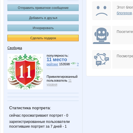
Adaptor
Aduvanc
Этот блог
Отправить приватное сообщение
блогеров
.
Добавить в друзья
Игнорировать
CKOTuHA
Crushad
Посетит
Сделать подарок
Свободка
Futurum
GAP71
популярность:
Посмотре
11 место
+10 ↑
рейтинг
153598
?
Привилегированный
пользователь
11
In-visible
Infinity-
уровня
Статистика портрета:
KlassStroy
Komush
сейчас просматривают портрет - 0
зарегистрированные пользователи
посетившие портрет за 7 дней - 1