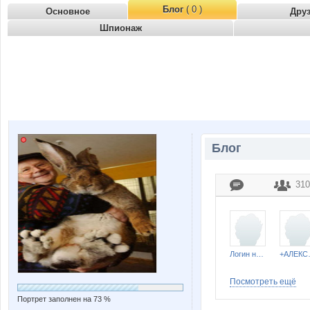
Блог
( 0 )
Основное
Дру
Шпионаж
Блог
310
Логин не задан
+АЛ
Посмотреть ещё
Портрет заполнен на 73 %