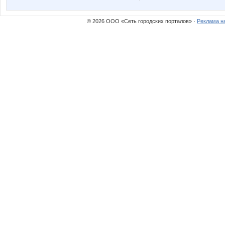
MaryAnne
Mati
© 2026 ООО «Сеть городских порталов» ·
Реклама н
Orlanet
P-G
Read my lips
Reboot
Sergo (forever young)
Sharme
Tredda
Tur*