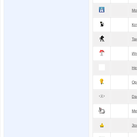
Мо
Ко
Та
Ип
Не
Ор
Da
Ме
Зо