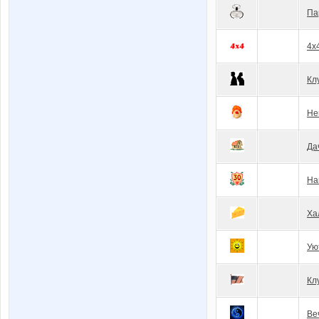
Па
4x
Кл
Не
Да
На
Ха
Ую
Кл
Ве