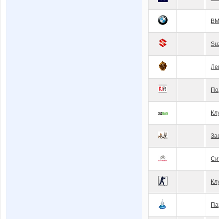
BM
Su
Ле
По
Кл
За
Си
Кл
Па