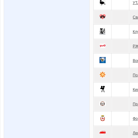
УТ
Св
Кл
Р
Во
По
Ки
Пр
Фо
Ле