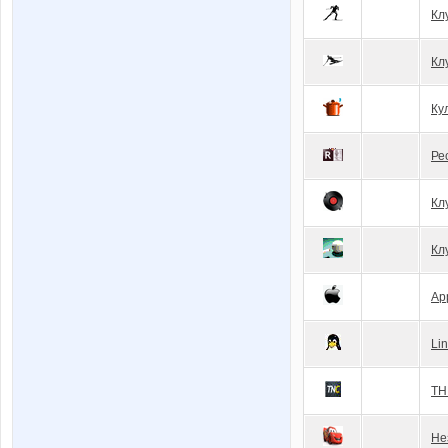
Кл
Кл
Ку
Ре
Кл
Кл
Ap
Li
ТН
Не