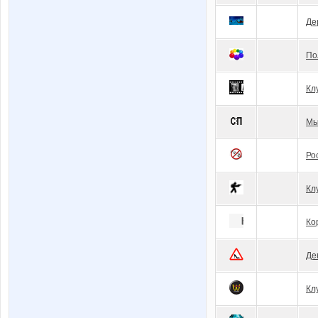
Де
По
Кл
Мы
Ро
Кл
Ко
Де
Кл