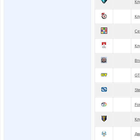
Кл
Кл
Се
Кл
Вт
GT
Ste
Fo
Кл
Дв