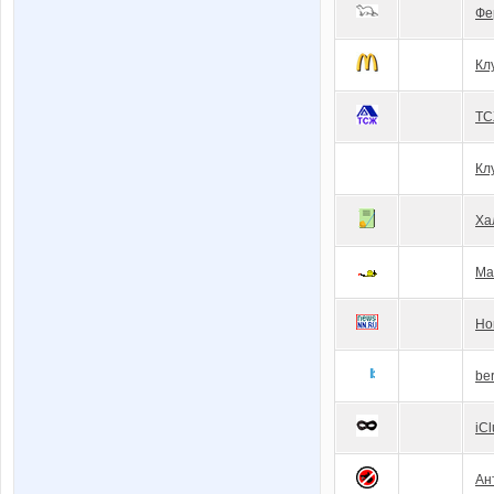
Фе
Кл
ТС
Кл
Ха
Ма
Но
be
iC
Ан