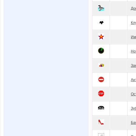
До
Кл
Им
Но
За
Ан
Ос
Зу
Ба