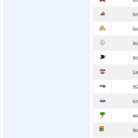
Кл
Бр
Фо
Фл
Св
Ф
Кл
мк
Фо