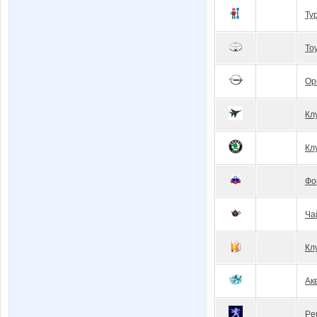
Ту
To
Op
Кл
Кл
Фо
Ча
Кл
Ак
Pe