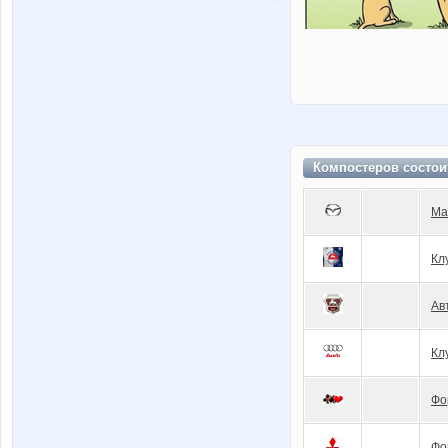
Компостеров состои
Ma
Кл
Ав
Кл
Фо
Фо