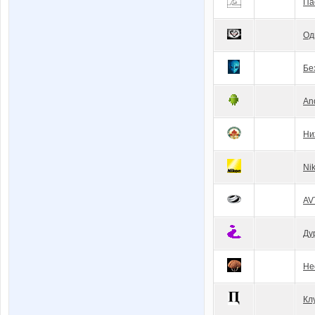
Па
Од
Бе
An
Ни
Ni
AV
Ду
Не
Кл