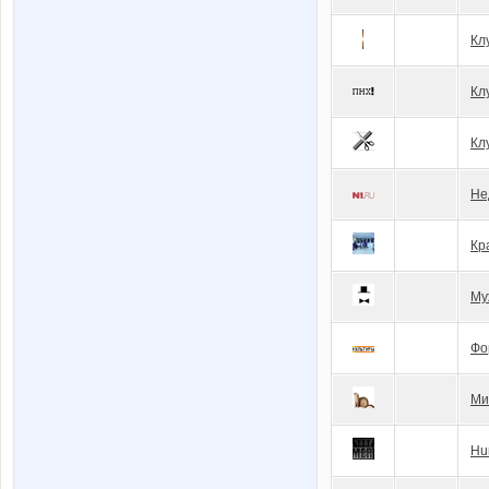
Кл
Кл
Кл
Не
Кр
Му
Фо
Ми
Hu