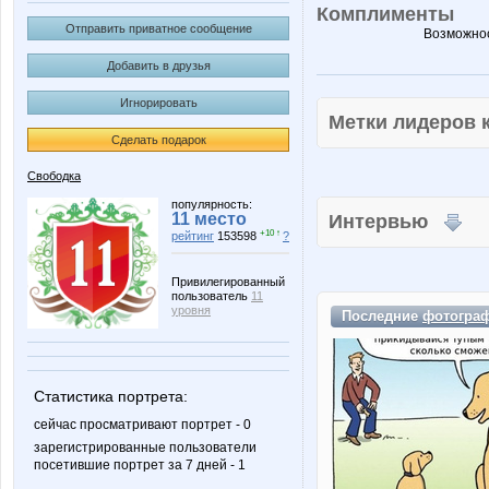
Комплименты
Отправить приватное сообщение
Возможнос
Добавить в друзья
Игнорировать
Метки лидеров
Сделать подарок
Свободка
популярность:
11 место
Интервью
+10 ↑
рейтинг
153598
?
Привилегированный
пользователь
11
уровня
Последние
фотогра
Статистика портрета:
сейчас просматривают портрет - 0
зарегистрированные пользователи
посетившие портрет за 7 дней - 1